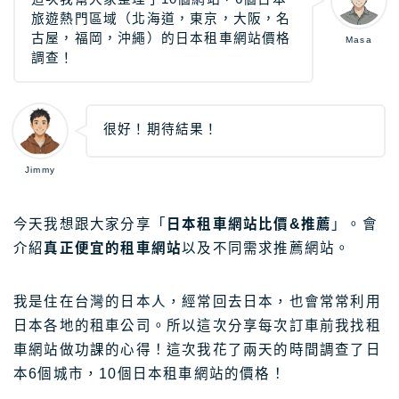
旅遊熱門區域（北海道，東京，大阪，名
日本租車｜樂天租車 最便宜
古屋，福岡，沖繩）的日本租車網站價格
Masa
日本租車｜ToCoo!租車網
調查！
日本租車｜Tabirai租車
日本租車｜日本高速公路攻略
很好！期待結果！
Stockphoto
付費圖庫，免費圖庫介紹
Jimmy
4大付費素材網站比較
今天我想跟大家分享「
日本租車網站比價&推薦
」。會
Adobe Stock素材網站
介紹
真正便宜的租車網站
以及不同需求推薦網站。
Shutterstock素材網站
photoAC日本素材網站
我是住在台灣的日本人，經常回去日本，也會常常利用
illustAC日本插圖素材網站
日本各地的租車公司。所以這次分享每次訂車前我找租
車網站做功課的心得！這次我花了兩天的時間調查了日
21個免費素材網站
本6個城市，10個日本租車網站的價格！
8大日本插圖素材網站