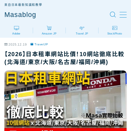
來自日本最新知識和教學
Masablog
MENU
Adobe
Amazon JP
Travel JP
StockPhoto
Adobe
Adobe設計軟體介紹
2025.12.19
TravelJP
AdobeCC｜最新優惠
【2026】日本租車網站比價！10網站徹底比較
AdobeCC｜學生優惠
(北海道/東京/大阪/名古屋/福岡/沖繩)
AdobeCC｜續約優惠？
AdobeCC｜企業版
Photoshop價格
Illustrator價格
Premiere價格
Acrobat Pro價格