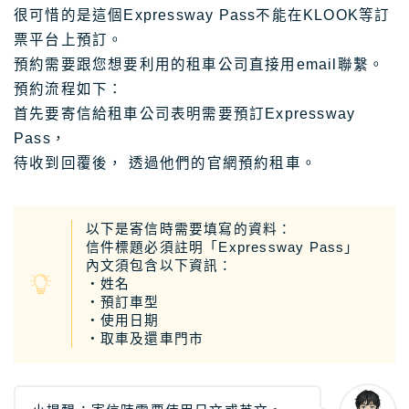
很可惜的是這個Expressway Pass不能在KLOOK等訂
票平台上預訂。
預約需要跟您想要利用的租車公司直接用email聯繫。
預約流程如下：
首先要寄信給租車公司表明需要預訂Expressway
Pass，
待收到回覆後， 透過他們的官網預約租車。
以下是寄信時需要填寫的資料：
信件標題必須註明「Expressway Pass」
內文須包含以下資訊：
・姓名
・預訂車型
・使用日期
・取車及還車門市