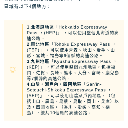
區域有以下4個地方：
1.北海道地區
「Hokkaido Expressway
Pass ，(HEP)」 ，可以使用整個北海道的高
速公路。
2.東北地區
「Tohoku Expressway Pass ，
(TEP)」 ，可以使用青森、秋田、岩手、山
形、宮城、福島等6個縣的高速公路。
3.九州地區
「Kyushu Expressway Pass ，
(KEP)」 ，可以使用整個九州地區，包括福
岡、佐賀、長崎、熊本、大分、宮崎、鹿兒島
等7個縣的高速公路。
4.山陰・瀨戶內・四國地區
「San’in-
Setouchi-Shikoku Expressway Pass ，
(SEP)」 ，可以使用山陰瀨戶內地區，（包
括山口、廣島、島根、鳥取、岡山、兵庫）以
及，四國地區，（香川、愛媛、高知、德
島），總共10個縣的高速公路。