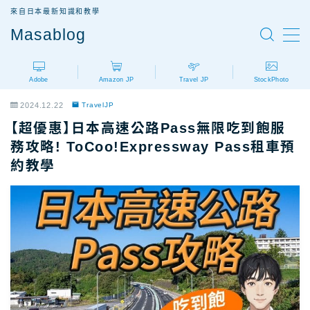
來自日本最新知識和教學
Masablog
MENU
Adobe
Amazon JP
Travel JP
StockPhoto
Adobe
Adobe設計軟體介紹
2024.12.22
TravelJP
AdobeCC｜最新優惠
【超優惠】日本高速公路Pass無限吃到飽服
AdobeCC｜學生優惠
務攻略! ToCoo!Expressway Pass租車預
約教學
AdobeCC｜續約優惠？
AdobeCC｜企業版
Photoshop價格
Illustrator價格
Premiere價格
Acrobat Pro價格