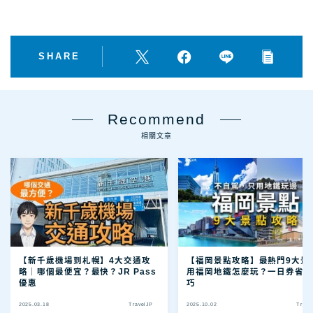
SHARE
Recommend
相關文章
【新千歲機場到札幌】4大交通攻
【福岡景點攻略】最熱門9大景點
略｜哪個最便宜？最快？JR Pass
用福岡地鐵怎麼玩？一日券省
優惠
巧
2025.03.18
TravelJP
2025.10.02
Trave