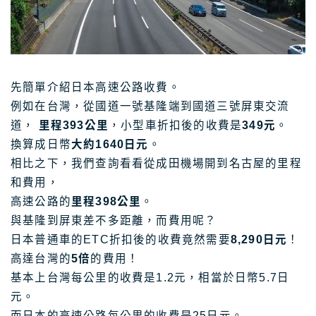
先簡單介紹日本高速公路收費。
例如在台灣，從國道一號基隆端到國道三號屏東交流
道，
里程393公里
，小型車折扣後的收費是
349元
。
換算成日幣
大約1640日元
。
相比之下，我們查詢看看從成田機場開到名古屋的里程
和費用，
高速公路的
里程398公里
。
與基隆到屏東差不多距離，而費用呢？
日本普通車的ETC折扣後的收費竟然需要
8,290日元
！
高達台灣的
5倍
的費用！
基本上台灣每公里的收費是1.2元，相當於日幣5.7日
元。
而日本的高速公路每公里的收費是25日元。