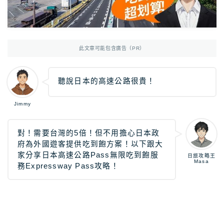
Photoshop
Photoshop教學
AmazonJP
日亞，日本樂天好物介紹
日亞｜最新優惠
此文章可能包含廣告（PR）
日亞｜最新優惠券
聽說日本的高速公路很貴！
日亞｜必買2025
日亞｜註冊教學
Jimmy
日亞｜Amazon Music
對！需要台灣的5倍！但不用擔心日本政
日本樂天｜最新優惠
府為外國遊客提供吃到飽方案！以下跟大
日本轉運推薦Rakuten Global教學
家分享日本高速公路Pass無限吃到飽服
日旅攻略王
Masa
務Expressway Pass攻略！
12大日本轉運比較
TravelJP
日本旅遊超值資訊
日本租車｜8大租車網站比較