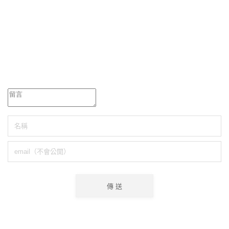
美亞Vitamix調理
超高CP值
美亞必買
機45折
SALONIA吹風機