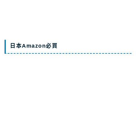
用台幣計算方法
美國Amazon教
美國Amazon優
學
惠券
日本Amazon必買
必買排行榜
日本TOTO免治馬
【日本製】NEC
桶Washlet
HotaluX LED吸
頂燈
虎牌電子鍋
象印電子鍋
日亞買衣服