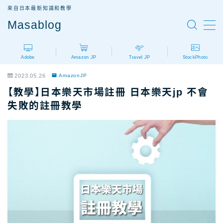
來自日本最新知識和教學
Masablog
MENU
Adobe
Amazon JP
Travel JP
StockPhoto
Adobe
Adobe設計軟體介紹
2023.05.26
AmazonJP
AdobeCC｜最新優惠
【教學】日本樂天市場註冊 日本樂天jp 不會
AdobeCC｜學生優惠
失敗的註冊教學
AdobeCC｜續約優惠？
AdobeCC｜企業版
Photoshop價格
Illustrator價格
Premiere價格
Acrobat Pro價格