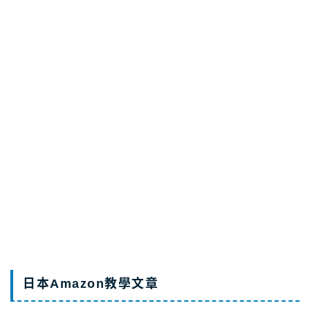
Zero?不可以買的Mirable？！
2026.07.27
AmazonJP
【注意】日本美肌蓮蓬頭Mirable假貨分辨教
學 不要找代購團購，蝦皮購買的理由
2026.07.27
AmazonJP
【日本必買蓮蓬頭】Mirable是什麼？最詳細
說明和評價
2026.07.27
AmazonJP
日本Amazon教學文章