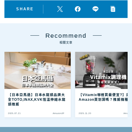
SHARE
Recommend
相關文章
【日本亞馬遜】日本水龍頭品牌大
【Vitamix哪裡買最便宜?】美
全TOTO,INAX,KVK恆溫伸縮水龍
Amazon買划算嗎？推薦機種
頭推薦
2025.07.21
AmazonJP
2025.11.20
Amazo