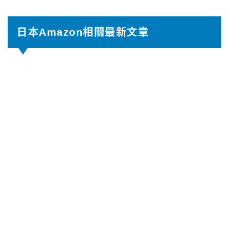
日本Amazon相關最新文章
【2026年8月】日本TOTO免治馬桶攻略｜最
新推薦型號比較
2026.08.06
AmazonJP
【2026年8月】日本Amazon JP優惠券/折
扣碼 Promotion Code
2026.07.29
AmazonJP
【2026年7月】日本Amazon優惠活動曝
光！黑五/PrimeDay哪個最便宜？特價月曆
2026.07.29
AmazonJP
如何選擇日本Mirable蓮蓬頭？Plus還是