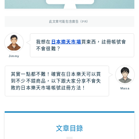
Photoshop
Photoshop教學
AmazonJP
日亞，日本樂天好物介紹
此文章可能包含廣告（PR）
日亞｜最新優惠
日亞｜最新優惠券
我想在
日本樂天市場
買東西，註冊帳號會
不會很難？
日亞｜必買2025
Jimmy
日亞｜註冊教學
日亞｜Amazon Music
其實一點都不難！確實在日本樂天可以買
到不少不錯商品，以下跟大家分享不會失
日本樂天｜最新優惠
敗的日本樂天市場帳號註冊方法！
Masa
日本轉運推薦Rakuten Global教學
12大日本轉運比較
TravelJP
日本旅遊超值資訊
文章目錄
日本租車｜8大租車網站比較