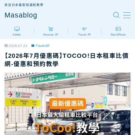
來自日本最新知識和教學
Masablog
MENU
Adobe
Amazon JP
Travel JP
StockPhoto
Adobe
Adobe設計軟體介紹
2026.07.01
TravelJP
AdobeCC｜最新優惠
【2026年7月優惠碼】TOCOO!日本租車比價
AdobeCC｜學生優惠
網-優惠和預約教學
AdobeCC｜續約優惠？
AdobeCC｜企業版
Photoshop價格
Illustrator價格
Premiere價格
Acrobat Pro價格