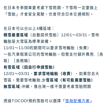
在日本冬季開車要考慮下雪問題，下雪時一定要換上
「雪胎」才會安全駕駛，也會符合日本交通規則。
在日本可以分以上4種區域：
積雪厳重區域
（自動提供雪胎）12/01〜03/31，雪地
輪胎是大雪區為標準装備。
11/01～11/30的期間可以要求雪地輪胎（免費）
一些汽車租賃公司的雪地輪胎，但需支付額外費用.［鳥
取］［島根縣］
有雪區域（因自行申請雪胎）
12/01～03/31、
要求雪地輪胎（收費
）・如果您去大
雪區，需要雪地輪胎.
少雪區域（有可能需要雪胎）
無雪區域
-沖繩，像台灣一樣不需要考慮雪胎問題
透過TOCOO!預約雪胎可以選擇「
雪胎配備方案
」