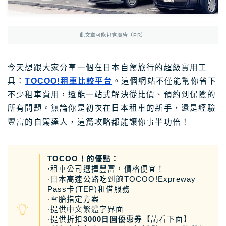
Photoshop
Photoshop教學
AmazonJP
日亞，日本樂天好物介紹
此文章可能包含廣告（PR）
日亞｜最新優惠
日亞｜最新優惠券
今天想跟大家分享一個在日本自駕旅行的超級實用工
具：
TOCOO!租車比較平台
。這個網站不僅能幫你省下
日亞｜必買2025
不少租車費用，還能一站式解決從比價、預約到保險的
日亞｜註冊教學
所有問題。無論你是初次在日本租車的新手，還是經驗
日亞｜Amazon Music
豐富的自駕達人，這篇攻略都能讓你事半功倍！
日本樂天｜最新優惠
日本轉運推薦Rakuten Global教學
TOCOO！的優點：
·租車公司選擇豐富，價格便宜！
12大日本轉運比較
·日本高速公路吃到飽TOCOO!Expreway
Pass卡(TEP)租借服務
·雪胎指定方案
TravelJP
日本旅遊超值資訊
·提供中文繁體字界面
·提供折扣
3000日圓優惠券
【請看下面】
日本租車｜8大租車網站比較