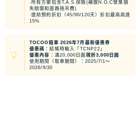
·所有方案包含T.A.S.保險(補償N.O.C營業損
日本租車｜樂天租車 最便宜
失賠償和道路拖吊費)
·提前預約折扣（45/90/120天）折扣最高高達
日本租車｜ToCoo!租車網
15%
日本租車｜Tabirai租車
日本租車｜日本高速公路攻略
TOCOO租車 2026年7月最新優惠券
優惠碼
：結帳時輸入「TCNP22」
優惠內容
：滿20,000日圓
現折3,000日圓
Stockphoto
付費圖庫，免費圖庫介紹
使用期間（取車期間）：2025/7/1～
2026/9/30
4大付費素材網站比較
Adobe Stock素材網站
Shutterstock素材網站
photoAC日本素材網站
illustAC日本插圖素材網站
21個免費素材網站
8大日本插圖素材網站