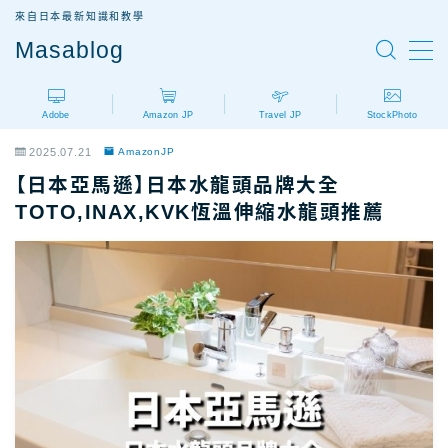
來自日本最新知識和教學
Masablog
MENU
Adobe
Amazon JP
Travel JP
StockPhoto
Adobe
Adobe設計軟體介紹
2025.07.21
AmazonJP
AdobeCC｜最新優惠
【日本亞馬遜】日本水龍頭品牌大全
AdobeCC｜學生優惠
TOTO,INAX,KVK恆溫伸縮水龍頭推薦
AdobeCC｜續約優惠？
AdobeCC｜企業版
Photoshop價格
Illustrator價格
Premiere價格
Acrobat Pro價格