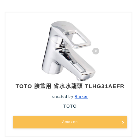
TOTO 臉盆用 省水水龍頭 TLHG31AEFR
created by
Rinker
TOTO
Amazon