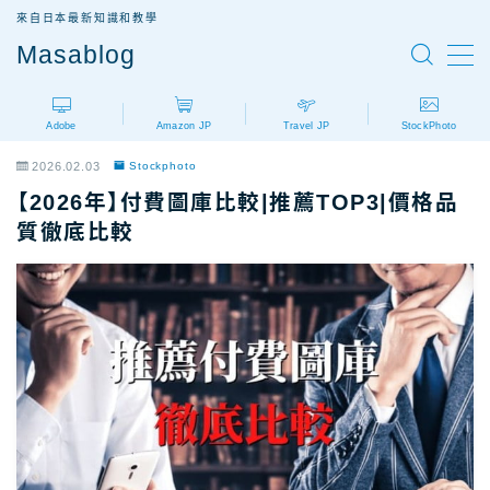
來自日本最新知識和教學
Masablog
MENU
Adobe
Amazon JP
Travel JP
StockPhoto
Adobe
Adobe設計軟體介紹
2026.02.03
Stockphoto
AdobeCC｜最新優惠
【2026年】付費圖庫比較|推薦TOP3|價格品
AdobeCC｜學生優惠
質徹底比較
AdobeCC｜續約優惠？
AdobeCC｜企業版
Photoshop價格
Illustrator價格
Premiere價格
Acrobat Pro價格