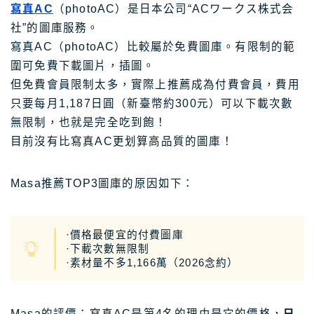
寫真AC
（photoAC）是日本公司“ACワークス株式会
社”的圖庫服務。
寫真AC（photoAC）比較屬於免費圖庫。有限制的範
圍可免費下載圖片，插圖。
但免費會員限制太多，實際上推薦成為付費會員，費用
只要每月1,187日圓（新臺幣約300元）可以下載次數
無限制，也就是完全吃到飽！
目前沒有比寫真AC更划算高品質的圖庫！
Masa推薦TOP3圖庫的原因如下：
·價格最便宜的付費圖庫
·下載次數無限制
·素材量不多1,166萬（2026念約）
Masa的評價：寫真AC是第4名的理由是它的價格，
只