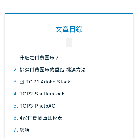
日本租車｜樂天租車 最便宜
日本租車｜ToCoo!租車網
文章目錄
日本租車｜Tabirai租車
日本租車｜日本高速公路攻略
Stockphoto
付費圖庫，免費圖庫介紹
什麼是付費圖庫？
4大付費素材網站比較
挑選付費圖庫的重點 挑選方法
Adobe Stock素材網站
TOP1 Adobe Stock
Shutterstock素材網站
TOP2 Shutterstock
photoAC日本素材網站
TOP3 PhotoAC
illustAC日本插圖素材網站
4家付費圖庫比較表
21個免費素材網站
總結
8大日本插圖素材網站