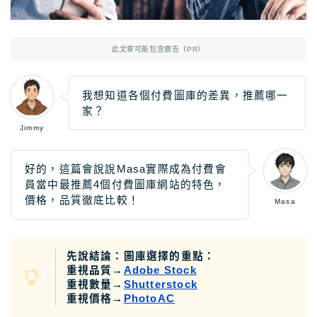
Photoshop
Photoshop教學
AmazonJP
日亞，日本樂天好物介紹
此文章可能包含廣告（PR）
日亞｜最新優惠
日亞｜最新優惠券
我想知道各個付費圖庫的差異，推薦哪一
家？
日亞｜必買2025
Jimmy
日亞｜註冊教學
日亞｜Amazon Music
好的，這篇會說說Masa實際成為付費會
員當中最推薦4個付費圖庫網站的特色，
日本樂天｜最新優惠
價格，品質徹底比較！
Masa
日本轉運推薦Rakuten Global教學
12大日本轉運比較
先說結論：圖庫選擇的重點：
重視品質→
Adobe Stock
TravelJP
日本旅遊超值資訊
重視數量→
Shutterstock
重視價格→
PhotoAC
日本租車｜8大租車網站比較