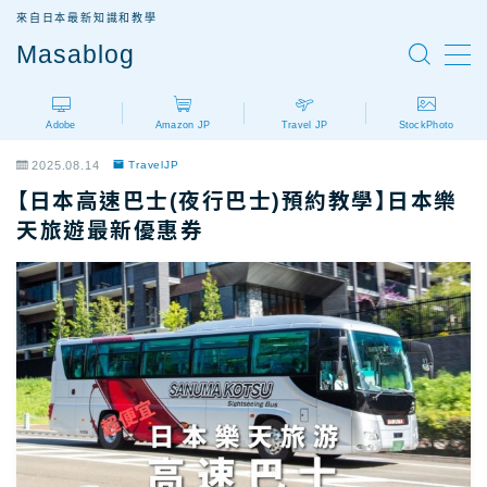
來自日本最新知識和教學
Masablog
MENU
Adobe
Amazon JP
Travel JP
StockPhoto
Adobe
Adobe設計軟體介紹
2025.08.14
TravelJP
AdobeCC｜最新優惠
【日本高速巴士(夜行巴士)預約教學】日本樂
AdobeCC｜學生優惠
天旅遊最新優惠券
AdobeCC｜續約優惠？
AdobeCC｜企業版
Photoshop價格
Illustrator價格
Premiere價格
Acrobat Pro價格