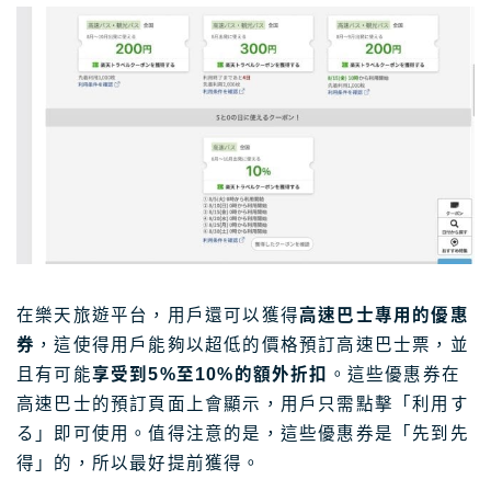
在樂天旅遊平台，用戶還可以獲得
高速巴士專用的優惠
券
，這使得用戶能夠以超低的價格預訂高速巴士票，並
且有可能
享受到5%至10%的額外折扣
。這些優惠券在
高速巴士的預訂頁面上會顯示，用戶只需點擊「利用す
る」即可使用。值得注意的是，這些優惠券是「先到先
得」的，所以最好提前獲得。