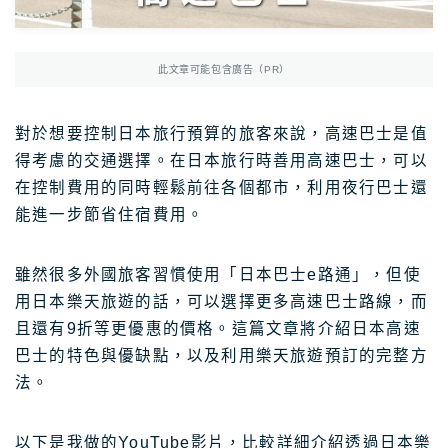
Photoshop
Photoshop教學
AmazonJP
日亞，日本樂天好物介紹
此文章可能包含廣告（PR）
日亞｜最新優惠
日亞｜最新優惠券
對於想要控制日本旅行預算的旅客來說，高速巴士是值
得考慮的交通選擇。在日本旅行時善用高速巴士，可以
日亞｜必買2025
在控制費用的同時輕鬆前往各個都市，利用夜行巴士還
日亞｜註冊教學
能進一步節省住宿費用。
日亞｜Amazon Music
日本樂天｜最新優惠
雖然很多外國旅客習慣使用「日本巴士e路通」，但使
用日本樂天旅遊的話，可以選擇更多高速巴士路線，而
日本轉運推薦Rakuten Global教學
且還有9折等更優惠的價格。這篇文章將介紹日本高速
12大日本轉運比較
巴士的特色與優缺點，以及利用樂天旅遊預訂的完整方
法。
TravelJP
日本旅遊超值資訊
日本租車｜8大租車網站比較
以下是我做的YouTube影片，比較詳細介紹透過日本樂