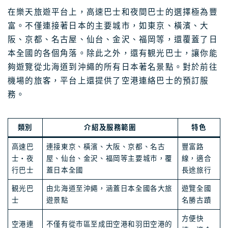
在樂天旅遊平台上，高速巴士和夜間巴士的選擇極為豐
富。不僅連接著日本的主要城市，如東京、橫濱、大
阪、京都、名古屋、仙台、金沢、福岡等，還覆蓋了日
本全國的各個角落。除此之外，還有観光巴士，讓你能
夠遊覽從北海道到沖繩的所有日本著名景點。對於前往
機場的旅客，平台上還提供了空港連絡巴士的預訂服
務。
類別
介紹及服務範圍
特色
高速巴
連接東京、橫濱、大阪、京都、名古
豐富路
士・夜
屋、仙台、金沢、福岡等主要城市，覆
線，適合
行巴士
蓋日本全國
長途旅行
観光巴
由北海道至沖繩，涵蓋日本全國各大旅
遊覽全國
士
遊景點
名勝古蹟
方便快
空港連
不僅有從市區至成田空港和羽田空港的