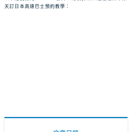
天訂日本高速巴士預約教學：
日本租車｜樂天租車 最便宜
日本租車｜ToCoo!租車網
日本租車｜Tabirai租車
日本租車｜日本高速公路攻略
Stockphoto
付費圖庫，免費圖庫介紹
4大付費素材網站比較
Adobe Stock素材網站
Shutterstock素材網站
photoAC日本素材網站
illustAC日本插圖素材網站
21個免費素材網站
8大日本插圖素材網站