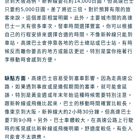
京到大阪為例，新幹線要花約14,000日圓，但高速巴士
只要約5,000日圓，差了將近三倍。對於預算有限的旅
客來說，這個差距相當明顯。此外，主要城市間的高速
巴士一天有很多車次，發車時間選擇豐富，你可以根據
自己的行程安排來選擇合適的時間。不像新幹線只能到
車站，高速巴士會停靠各地的巴士總站或巴士站，有時
候反而離你要去的地方或飯店更近，特別是當你拖著行
李移動時會感到方便。
缺點方面
，高速巴士容易受到塞車影響。因為走高速公
路，如果遇到事故或是連假期間的塞車，就可能會延
誤，特別是黃金週或年末年始這種時候需要特別注意。
跟新幹線或飛機比起來，巴士的移動時間確實比較長，
像東京到大阪，新幹線大約2小時30分鐘，但高速巴士
要7到9小時。另外，巴士車體較大，在高速公路上行駛
時的搖晃感比新幹線或飛機明顯，舒適度較低，有些人
可能會不太適應。