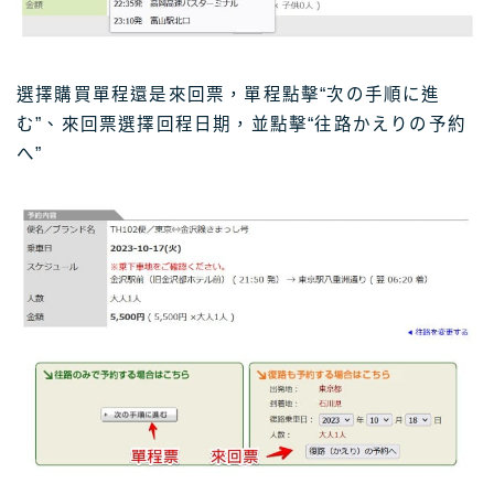
選擇購買單程還是來回票，單程點擊“次の手順に進
む”、來回票選擇回程日期，並點擊“往路かえりの予約
へ”