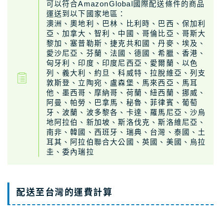
可以符合AmazonGlobal國際配送條件的商品
運送到以下國家地區：
澳洲、奧地利、巴林、比利時、巴西、保加利
亞、加拿大、智利、中國、哥倫比亞、哥斯大
黎加、塞普勒斯、捷克共和國、丹麥、埃及、
愛沙尼亞、芬蘭、法國、德國、希臘、香港、
匈牙利、印度、印度尼西亞、愛爾蘭、以色
列、義大利、約旦、科威特、拉脫維亞、列支
敦斯登、立陶宛、盧森堡、馬來西亞、馬耳
他、墨西哥、摩納哥、荷蘭、紐西蘭、挪威、
阿曼、帕勞、巴拿馬、秘魯、菲律賓、葡萄
牙、波蘭、波多黎各、卡達、羅馬尼亞、沙烏
地阿拉伯、新加坡、斯洛伐克、斯洛維尼亞、
南非、韓國、西班牙、瑞典、台灣、泰國、土
耳其、阿拉伯聯合大公國、英國、美國、烏拉
圭、委內瑞拉
配送至台灣的運費計算