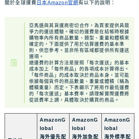
關於全球運費
日本Amazon官網
有以下的說明：
亞馬遜與其貨運商密切合作，為買家提供具競
爭力的運送體驗。確切的運費是在結帳時根據
購物車內所有商品數量、類型、重量和體積來
確定的，下面提供了用於估算運費的基本準
則，供您參考。並非所有區域都提供所有運送
選項。
總運費的計算方法是按照「每次運送」的基本
成本加上「每件商品」的各項成本計算得出。
「每件商品」的成本取決於商品本身，並可能
依據每個貨件的商品數量、重量或體積（稱為
體積重量）而定。下表顯示了將用作最低運費
的「每次運送」基本費率，請理解實際運費將
從該費率上調，具體取決於購買的商品。
AmazonG
AmazonG
AmazonG
lobal
lobal
lobal
海外優先配
海外加急配
海外標準配