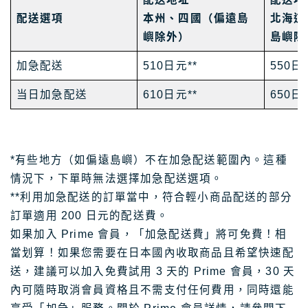
配送選項
本州、四國（偏遠島
北海道
嶼除外）
島嶼除
加急配送
510日元**
550日
当日加急配送
610日元**
650日
*有些地方（如偏遠島嶼）不在加急配送範圍內。這種
情況下，下單時無法選擇加急配送選項。
**利用加急配送的訂單當中，符合輕小商品配送的部分
訂單適用 200 日元的配送費。
如果加入 Prime 會員，「加急配送費」將可免費！相
當划算！如果您需要在日本國內收取商品且希望快速配
送，建議可以加入免費試用 3 天的 Prime 會員，30 天
內可隨時取消會員資格且不需支付任何費用，同時還能