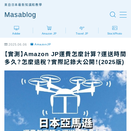
來自日本最新知識和教學
Masablog
MENU
Adobe
Amazon JP
Travel JP
StockPhoto
Adobe
Adobe設計軟體介紹
2025.06.06
AmazonJP
AdobeCC｜最新優惠
【實測】Amazon JP運費怎麼計算？運送時間
AdobeCC｜學生優惠
多久？怎麼退稅？實際記錄大公開！(2025版)
AdobeCC｜續約優惠？
AdobeCC｜企業版
Photoshop價格
Illustrator價格
Premiere價格
Acrobat Pro價格