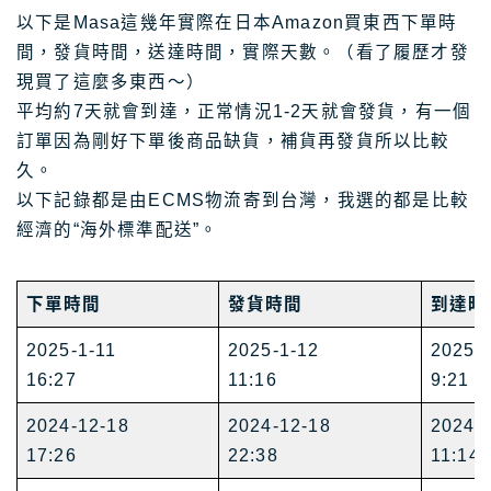
以下是Masa這幾年實際在日本Amazon買東西下單時
間，發貨時間，送達時間，實際天數。（看了履歷才發
現買了這麼多東西～）
平均約7天就會到達，正常情況1-2天就會發貨，有一個
訂單因為剛好下單後商品缺貨，補貨再發貨所以比較
久。
以下記錄都是由ECMS物流寄到台灣，我選的都是比較
經濟的“海外標準配送”。
下單時間
發貨時間
到達時
2025-1-11
2025-1-12
2025-
16:27
11:16
9:21
2024-12-18
2024-12-18
2024-
17:26
22:38
11:14