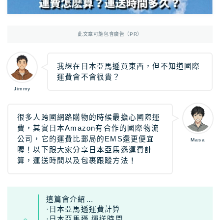
Photoshop
Photoshop教學
AmazonJP
日亞，日本樂天好物介紹
此文章可能包含廣告（PR）
日亞｜最新優惠
日亞｜最新優惠券
我想在日本亞馬遜買東西，但不知道國際
運費會不會很貴？
日亞｜必買2025
Jimmy
日亞｜註冊教學
日亞｜Amazon Music
很多人跨國網路購物的時候最擔心國際運
費，其實日本Amazon有合作的國際物流
日本樂天｜最新優惠
公司，它的運費比郵局的EMS還更便宜
Masa
喔！以下跟大家分享日本亞馬遜運費計
日本轉運推薦Rakuten Global教學
算，運送時間以及包裹跟蹤方法！
12大日本轉運比較
TravelJP
日本旅遊超值資訊
這篇會介紹…
·日本亞馬遜運費計算
日本租車｜8大租車網站比較
·日本亞馬遜 運送時間