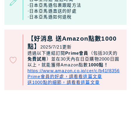
·日本亞馬遜包裹跟蹤方法
日本租車｜樂天租車 最便宜
·日本亞馬遜直送的好處
日本租車｜ToCoo!租車網
·日本亞馬遜如何退稅
日本租車｜Tabirai租車
【好消息 送Amazon點數1000
日本租車｜日本高速公路攻略
點】
2025/7/21更新
透過以下連結訂閱
Prime會員
（包括30天的
Stockphoto
付費圖庫，免費圖庫介紹
免費試用
）並在30天內在日亞購物2000日圓
以上，就能獲得Amazon點數
1000點！
4大付費素材網站比較
https://www.amazon.co.jp/cer/c/b41f8356
Adobe Stock素材網站
Prime會員的好處，請看看這篇文章
送1000點的細節，請看看這篇文章
Shutterstock素材網站
photoAC日本素材網站
illustAC日本插圖素材網站
21個免費素材網站
8大日本插圖素材網站