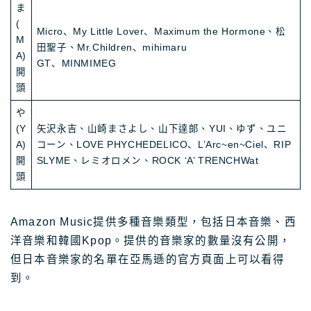
ま
(
Micro、My Little Lover、Maximum the Hormone、松
M
田聖子、Mr.Children、mihimaru
A)
GT、MINMIMEG
開
頭
や
(Y
矢沢永吉、山崎まさよし、山下達郎、YUI、ゆず、ユニ
A)
コーン、LOVE PHYCHEDELICO、L’Arc~en~Ciel、RIP
開
SLYME、レミオロメン、ROCK ‘A’ TRENCHWat
頭
Amazon Music提供多種音樂類型，包括日本音樂、西
洋音樂和韓國Kpop。提供的音樂家的數量沒有公開，
但日本音樂家的名單在亞馬遜的官方頁面上可以看得
到。