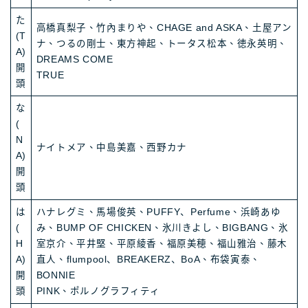
た
高橋真梨子、竹內まりや、CHAGE and ASKA、土屋アン
(T
ナ、つるの剛士、東方神起、トータス松本、徳永英明、
A)
DREAMS COME
開
TRUE
頭
な
(
N
ナイトメア、中島美嘉、西野カナ
A)
開
頭
は
ハナレグミ、馬場俊英、PUFFY、Perfume、浜崎あゆ
(
み、BUMP OF CHICKEN、氷川きよし、BIGBANG、氷
H
室京介、平井堅、平原綾香、福原美穂、福山雅治、藤木
A)
直人、flumpool、BREAKERZ、BoA、布袋寅泰、
開
BONNIE
頭
PINK、ポルノグラフィティ