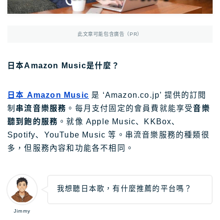
Photoshop
Photoshop教學
AmazonJP
日亞，日本樂天好物介紹
此文章可能包含廣告（PR）
日亞｜最新優惠
日亞｜最新優惠券
日本Amazon Music是什麼？
日亞｜必買2025
日本 Amazon Music
是 ‘Amazon.co.jp’ 提供的訂閱
日亞｜註冊教學
制
串流音樂服務
。每月支付固定的會員費就能享受
音樂
日亞｜Amazon Music
聽到飽的服務
。就像 Apple Music、KKBox、
日本樂天｜最新優惠
Spotify、YouTube Music 等。串流音樂服務的種類很
多，但服務內容和功能各不相同。
日本轉運推薦Rakuten Global教學
12大日本轉運比較
我想聽日本歌，有什麼推薦的平台嗎？
TravelJP
日本旅遊超值資訊
Jimmy
日本租車｜8大租車網站比較