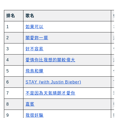
排名
歌名
作
1
如果可以
韋
2
閣愛妳一擺
茄
3
好不容易
告
4
愛情你比我想的閣較偉大
茄
5
飛鳥和蟬
任
6
STAY (with Justin Bieber)
T
7
不是因為天氣晴朗才愛你
理
8
嘉賓
張
9
我很好騙
動