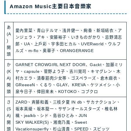
Amazon Music主要日本音樂家
あ
愛內里菜、青山テルマ、浅井健一、絢香、新垣結衣、ア
(A
ンジェラ・アキ、安藤裕子、いきものがかり、忌野清志
)
郎、UA、上戸彩、宇多田ヒカル、UVERworld、ウルフ
開
ルズ、m-flo、奥華子、ORANGERANGE
頭
か
GARNET CROWGIRL NEXT DOOR、Gackt、加藤ミリ
(K
ヤ、capsule、菅野よう子、吉川晃司、キマグレン、木
A)
村カエラ、清春筋肉少女帯、ゴスペラーズ、倉木麻衣、
開
GReeeeN、くるり、GLAY、KREVA、ケツメイシ、小
頭
泉今日子、倖田來未、KOTOKO、コブクロ
さ
ZARD、斉藤和義、三枝夕夏 IN db、サカナクション、
(S
坂本真綾、坂本龍一、サザンオールスターズ、椎名林
A)
檎、jealkb、シド、島谷ひとみ、JUN
開
SKY WALKER(S)、湘南乃風、Sweet
頭
Vacationsuperfly、杉山清貴、SPEED、スピッツ