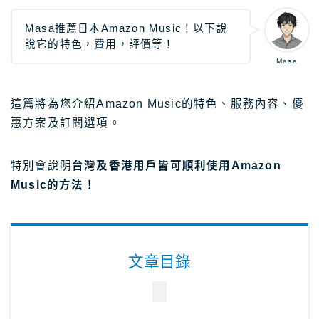
日本租車｜樂天租車 最便宜
Masa推薦日本Amazon Music！以下說
日本租車｜ToCoo!租車網
說它的特色，費用，評價等！
Masa
日本租車｜Tabirai租車
日本租車｜日本高速公路攻略
這篇將為您介紹Amazon Music的特色、服務內容、優
惠方案及訂閱選項。
Stockphoto
付費圖庫，免費圖庫介紹
4大付費素材網站比較
特別會說明
台灣及香港用戶皆可順利使用Amazon
Adobe Stock素材網站
Music的方法！
Shutterstock素材網站
photoAC日本素材網站
illustAC日本插圖素材網站
文章目錄
21個免費素材網站
8大日本插圖素材網站