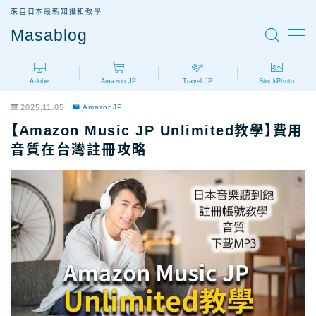
來自日本最新知識和教學
Masablog
MENU
Adobe
Amazon JP
Travel JP
StockPhoto
Adobe
Adobe設計軟體介紹
2025.11.05
AmazonJP
AdobeCC｜最新優惠
【Amazon Music JP Unlimited教學】費用
AdobeCC｜學生優惠
音質在台灣註冊攻略
AdobeCC｜續約優惠？
AdobeCC｜企業版
Photoshop價格
Illustrator價格
Premiere價格
Acrobat Pro價格