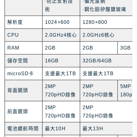
·防止反射技
·偏光濾網
術
·鋼化鋁矽酸鹽玻璃
解析度
1024×600
1280×800
CPU
2.0GHz4核心
2.0GHz6核心
RAM
2GB
2GB
3GB
儲存空間
16GB
32GB/64GB
microSD卡
支援最大1TB
支援最大1TB
2MP
2MP
5MP
背面鏡頭
720pHD錄像
720pHD錄像
180p
2MP
2MP
前面鏡頭
720pHD錄像
720pHD錄像
電池續航時間
最大10H
最大13H