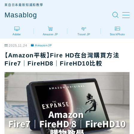
來自日本最新知識和教學
Masablog
MENU
Adobe
Amazon JP
Travel JP
StockPhoto
Adobe
Adobe設計軟體介紹
2025.11.24
AmazonJP
AdobeCC｜最新優惠
【Amazon平板】Fire HD在台灣購買方法
AdobeCC｜學生優惠
Fire7｜FireHD8｜FireHD10比較
AdobeCC｜續約優惠？
AdobeCC｜企業版
Photoshop價格
Illustrator價格
Premiere價格
Acrobat Pro價格