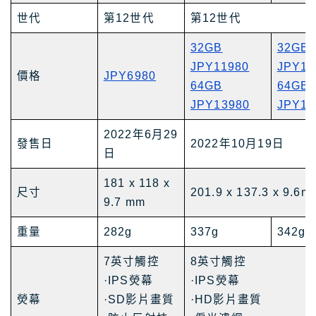
世代
第12世代
第12世代
32GB
32GB
JPY11980
JPY13
價格
JPY6980
64GB
64GB
JPY13980
JPY15
2022年6月29
發售日
2022年10月19日
日
181 x 118 x
尺寸
201.9 x 137.3 x 9.6m
9.7 mm
重量
282g
337g
342g
7英寸觸控
8英寸觸控
·IPS熒幕
·IPS熒幕
熒幕
·SD影片畫質
·HD影片畫質