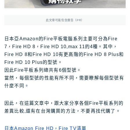
Photoshop
Photoshop教學
AmazonJP
日亞，日本樂天好物介紹
此文章可能包含廣告（PR）
日亞｜最新優惠
日亞｜最新優惠券
日本亞Amazon的Fire平板電腦系列主要可分為Fire
7，Fire HD 8，Fire HD 10,max 11的4種。其中，
日亞｜必買2025
Fire HD 8和Fire HD 10有更高階的Fire HD 8 Plus和
日亞｜註冊教學
Fire HD 10 Plus的型號。
日亞｜Amazon Music
因此Fire平板系列總共有6個型號。
當然，每個型號的性能有所不同，需要瞭解每個型號有
日本樂天｜最新優惠
什麼不同。
日本轉運推薦Rakuten Global教學
12大日本轉運比較
因此，在這篇文章中，跟大家分享各個Fire平板系列的
差異比較,還有在台灣購買的方法，不要再找代購了。
TravelJP
日本旅遊超值資訊
日本租車｜8大租車網站比較
日本Amazon Fire HD，Fire TV清單