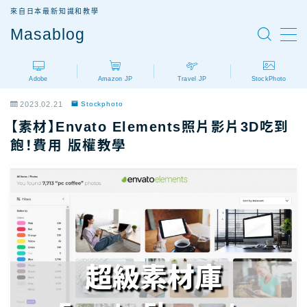
來自日本最新知識和教學
Masablog
MENU
Adobe
Amazon JP
Travel JP
StockPhoto
Adobe
Adobe設計軟體介紹
2023.02.21
Stockphoto
AdobeCC｜最新優惠
【素材】Envato Elements照片影片3D吃到
AdobeCC｜學生優惠
飽！費用 版權教學
AdobeCC｜續約優惠？
AdobeCC｜企業版
Photoshop價格
Illustrator價格
Premiere價格
Acrobat Pro價格