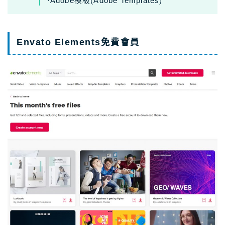
·Adobe模板(Adobe Templates)
Envato Elements免費會員