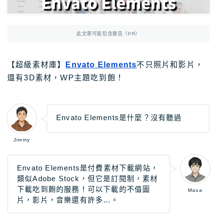
Photoshop
Photoshop教學
AmazonJP
日亞，日本樂天好物介紹
此文章可能包含廣告（PR）
日亞｜最新優惠
日亞｜最新優惠券
【超級素材庫】
Envato Elements
不只照片和影片，
還有3D素材，WP主題吃到飽！
日亞｜必買2025
日亞｜註冊教學
日亞｜Amazon Music
Envato Elements是什麼？沒有聽過
日本樂天｜最新優惠
Jimmy
日本轉運推薦Rakuten Global教學
12大日本轉運比較
Envato Elements是付費素材下載網站，
類似Adobe Stock，但它是訂閱制，素材
下載吃到飽的服務！可以下載的不值圖
Masa
TravelJP
日本旅遊超值資訊
片，影片，音樂還有許多…。
日本租車｜8大租車網站比較