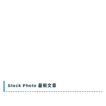
photoAC
PIXTA
Shutterstock免費試用
Stock Photo 最新文章