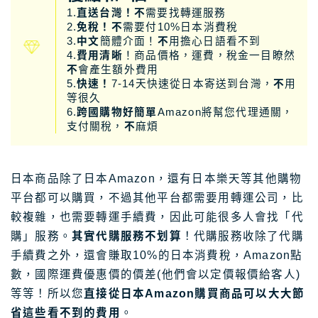
1.
直送台灣！不
需要找轉運服務
2.
免稅！不
需要付10%日本消費稅
3.
中文
簡體介面！
不
用擔心日語看不到
4.
費用清晰
！商品價格，運費，稅金一目瞭然
不
會產生額外費用
5.
快速！
7-14天快速從日本寄送到台灣，
不
用
等很久
6.
跨國購物好簡單
Amazon將幫您代理通關，
支付關稅，
不
麻煩
日本商品除了日本Amazon，還有日本樂天等其他購物
平台都可以購買，不過其他平台都需要用轉運公司，比
較複雜，也需要轉運手續費，因此可能很多人會找「代
購」服務。
其實代購服務不划算
！代購服務收除了代購
手續費之外，還會賺取10%的日本消費稅，Amazon點
數，國際運費優惠價的價差(他們會以定價報價給客人)
等等！所以您
直接從日本Amazon購買商品可以大大節
省這些看不到的費用
。