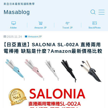
來自日本最新知識和教學
Masablog
MENU
Adobe
Amazon JP
Travel JP
StockPhoto
Adobe
Adobe設計軟體介紹
2025.11.24
AmazonJP
AdobeCC｜最新優惠
【日亞直送】 SALONIA SL-002A 直捲兩用
AdobeCC｜學生優惠
電棒捲 缺點是什麼？Amazon最新價格比較
AdobeCC｜續約優惠？
AdobeCC｜企業版
Photoshop價格
Illustrator價格
Premiere價格
Acrobat Pro價格