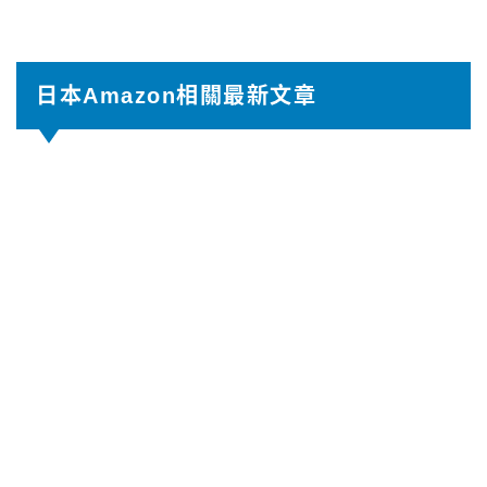
日本Amazon相關最新文章
【2026年8月】日本TOTO免治馬桶攻略｜最
新推薦型號比較
2026.08.06
AmazonJP
【2026年8月】日本Amazon JP優惠券/折
扣碼 Promotion Code
2026.07.29
AmazonJP
【2026年7月】日本Amazon優惠活動曝
光！黑五/PrimeDay哪個最便宜？特價月曆
2026.07.29
AmazonJP