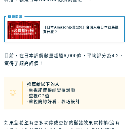
日本租車｜樂天租車 最便宜
日本租車｜ToCoo!租車網
延續閲讀
日本租車｜Tabirai租車
【日本Amazon必買120】台灣人在日本亞馬遜
買什麼？
日本租車｜日本高速公路攻略
Stockphoto
付費圖庫，免費圖庫介紹
目前，在日本評價數量超過6,000條，平均評分為4.2，
獲得了超高評價！
4大付費素材網站比較
Adobe Stock素材網站
Shutterstock素材網站
推薦給以下的人
·重視能使髮絲變得滑順
photoAC日本素材網站
·重視CP值
·重視簡約好看，輕巧設計
illustAC日本插圖素材網站
21個免費素材網站
如果您希望有更多功能或更好的髮護效果電棒捲(沒有
8大日本插圖素材網站