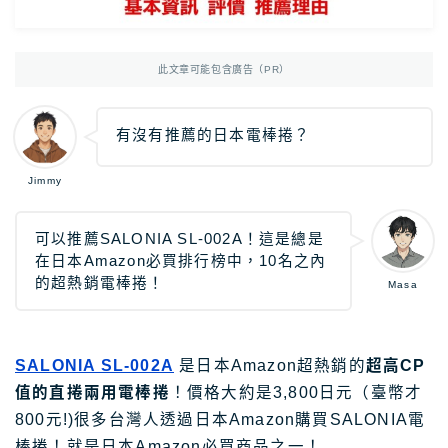
Photoshop
Photoshop教學
AmazonJP
日亞，日本樂天好物介紹
此文章可能包含廣告（PR）
日亞｜最新優惠
日亞｜最新優惠券
有沒有推薦的日本電棒捲？
日亞｜必買2025
Jimmy
日亞｜註冊教學
日亞｜Amazon Music
可以推薦SALONIA SL-002A！這是總是
在日本Amazon必買排行榜中，10名之內
日本樂天｜最新優惠
的超熱銷電棒捲！
Masa
日本轉運推薦Rakuten Global教學
12大日本轉運比較
SALONIA SL-002A
是日本Amazon超熱銷的
超高CP
值的直捲兩用電棒捲
！價格大約是3,800日元（臺幣才
TravelJP
日本旅遊超值資訊
800元!)很多台灣人透過日本Amazon購買SALONIA電
日本租車｜8大租車網站比較
棒捲！就是日本Amazon必買商品之一！