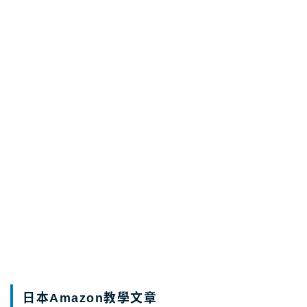
如何選擇日本Mirable蓮蓬頭？Plus還是
Zero?不可以買的Mirable？！
2026.07.27
AmazonJP
【注意】日本美肌蓮蓬頭Mirable假貨分辨教
學 不要找代購團購，蝦皮購買的理由
2026.07.27
AmazonJP
【日本必買蓮蓬頭】Mirable是什麼？最詳細
說明和評價
2026.07.27
AmazonJP
日本Amazon教學文章