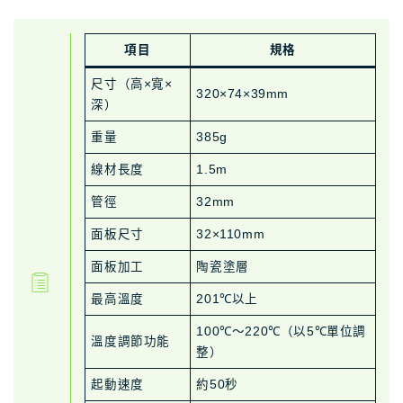
項目
規格
尺寸（高×寬×
320×74×39mm
深）
重量
385g
線材長度
1.5m
管徑
32mm
面板尺寸
32×110mm
面板加工
陶瓷塗層
最高溫度
201℃以上
100℃～220℃（以5℃單位調
溫度調節功能
整）
起動速度
約50秒