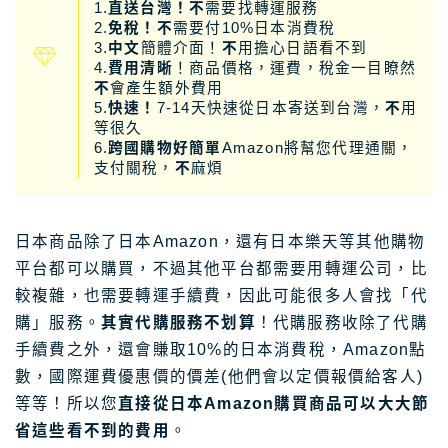
1.
直送台灣！不
需要找轉運服務
2.
免稅！不
需要付10%日本消費稅
3.
中文
簡體介面！
不
用擔心日語看不到
4.
費用清晰
！商品價格，運費，稅金一目瞭然
不
會產生額外費用
5.
快速！
7-14天快速從日本寄送到台灣，
不
用
等很久
6.
跨國購物好簡單
Amazon將幫您代理通關，
支付關稅，
不
麻煩
日本商品除了日本Amazon，還有日本樂天等其他購物
平台都可以購買，不過其他平台都需要用轉運公司，比
較複雜，也需要轉運手續費，因此可能很多人會找「代
購」服務。
其實代購服務不划算
！代購服務收除了代購
手續費之外，還會賺取10%的日本消費稅，Amazon點
數，國際運費優惠價的價差(他們會以定價報價給客人)
等等！所以您
直接從日本Amazon購買商品可以大大節
省這些看不到的費用
。