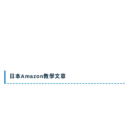
【日本必買蓮蓬頭】Mirable是什麼？最詳細
說明和評價
2026.07.27
AmazonJP
日本Amazon教學文章
日本亞馬遜基本
日亞 最新優惠活
日亞免運攻略
教學
動