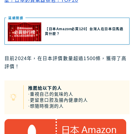
麼？日本必買電器排名！TOP20
日本租車｜樂天租車 最便宜
日本租車｜ToCoo!租車網
延續閲讀
日本租車｜Tabirai租車
【日本Amazon必買120】台灣人在日本亞馬遜
買什麼？
日本租車｜日本高速公路攻略
Stockphoto
付費圖庫，免費圖庫介紹
目前2024年，在日本評價數量超過1500條，獲得了高
評價！
4大付費素材網站比較
Adobe Stock素材網站
Shutterstock素材網站
推薦給以下的人
·重視自己的氣味的人
photoAC日本素材網站
·更留意口腔及腸內健康的人
·想隨時檢測的人
illustAC日本插圖素材網站
21個免費素材網站
8大日本插圖素材網站