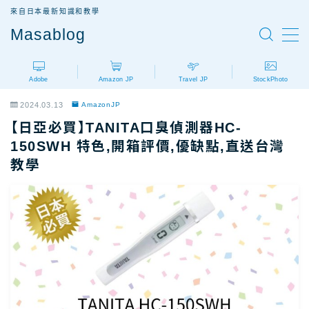
來自日本最新知識和教學
Masablog
MENU
Adobe
Amazon JP
Travel JP
StockPhoto
Adobe
Adobe設計軟體介紹
2024.03.13
AmazonJP
AdobeCC｜最新優惠
【日亞必買】TANITA口臭偵測器HC-
AdobeCC｜學生優惠
150SWH 特色,開箱評價,優缺點,直送台灣
教學
AdobeCC｜續約優惠？
AdobeCC｜企業版
Photoshop價格
Illustrator價格
Premiere價格
Acrobat Pro價格