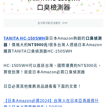
Photoshop
Photoshop教學
AmazonJP
日亞，日本樂天好物介紹
日亞｜最新優惠
此文章可能包含廣告（PR）
日亞｜最新優惠券
TANITA HC-150SWH
是日本Amazon熱銷的
口臭偵測
日亞｜必買2025
器
！價格大約
NT$900元
!很多台灣人透過日本Amazon
日亞｜註冊教學
購買TANITA口臭偵測器HC-150SWH
日亞｜Amazon Music
日本樂天｜最新優惠
HC-150SWH可以直送台灣，國際運費約NT$300元，
算很划算！就是日本Amazon必買口臭偵測器
日本轉運推薦Rakuten Global教學
12大日本轉運比較
日亞必買其他推薦商品請看看下面的文章！
TravelJP
日本旅遊超值資訊
【日本Amazon必買2024】台灣人在日本亞馬遜買什
日本租車｜8大租車網站比較