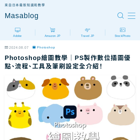
來自日本最新知識和教學
Masablog
MENU
Adobe
Amazon JP
Travel JP
StockPhoto
Adobe
Adobe設計軟體介紹
2024.08.07
Photoshop
AdobeCC｜最新優惠
Photoshop繪圖教學｜PS製作數位插圖優
AdobeCC｜學生優惠
點、流程、工具及筆刷設定全介紹！
AdobeCC｜續約優惠？
AdobeCC｜企業版
Photoshop價格
Illustrator價格
Premiere價格
Acrobat Pro價格