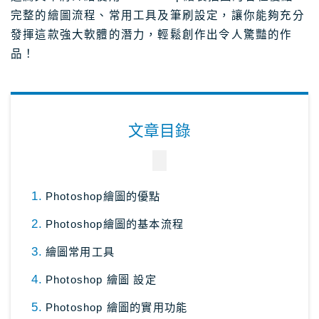
完整的繪圖流程、常用工具及筆刷設定，讓你能夠充分
日本租車｜樂天租車 最便宜
發揮這款強大軟體的潛力，輕鬆創作出令人驚豔的作
日本租車｜ToCoo!租車網
品！
日本租車｜Tabirai租車
日本租車｜日本高速公路攻略
文章目錄
Stockphoto
付費圖庫，免費圖庫介紹
4大付費素材網站比較
Adobe Stock素材網站
Photoshop繪圖的優點
Shutterstock素材網站
Photoshop繪圖的基本流程
photoAC日本素材網站
繪圖常用工具
illustAC日本插圖素材網站
Photoshop 繪圖 設定
21個免費素材網站
Photoshop 繪圖的實用功能
8大日本插圖素材網站