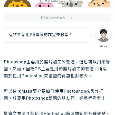
Photoshop
Photoshop教學
AmazonJP
日亞，日本樂天好物介紹
此文章可能包含廣告（PR）
日亞｜最新優惠
日亞｜最新優惠券
這次介紹用PS繪圖的超完整教學！
日亞｜必買2025
Masa
日亞｜註冊教學
日亞｜Amazon Music
Photoshop主要用於照片加工的軟體，但也可以用來繪
圖。然而，因為PS主要是用於照片加工的軟體，所以
日本樂天｜最新優惠
關於使用Photoshop來繪圖的資訊相對較少。
日本轉運推薦Rakuten Global教學
12大日本轉運比較
所以這次Masa要介紹如何使用Photoshop來製作插
圖。想要用Photoshop繪圖的朋友們，請參考看看！
TravelJP
日本旅遊超值資訊
日本租車｜8大租車網站比較
這篇文章將介紹使用Photoshop繪製插圖的各種優點、