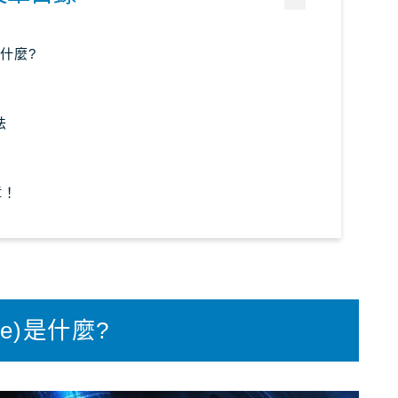
象印電子鍋
TravelJP
日本旅遊超值資訊
虎牌電子鍋
日本租車｜8大租車網站比較
)是什麼?
日本TOTO免治馬桶
日本租車｜樂天租車 最便宜
Washlet
日本租車｜ToCoo!租車網
DC電風扇推薦排行榜
法
TOP10
日本租車｜Tabirai租車
除濕機推薦排行榜TOP11
日本租車｜日本高速公路攻略
章！
電腦螢幕推薦排行榜
TOP20
Stockphoto
付費圖庫，免費圖庫介紹
NEC HotaluX LED吸頂
4大付費素材網站比較
燈
Adobe Stock素材網站
(Me)是什麼?
Shutterstock素材網站
photoAC日本素材網站
illustAC日本插圖素材網站