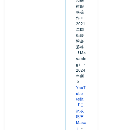
和轉
運服
務操
作。
2021
年開
始經
營部
落格
「Ma
sablo
g」，
2024
年創
立
YouT
ube
頻道
「日
旅攻
略王
Masa
」
。