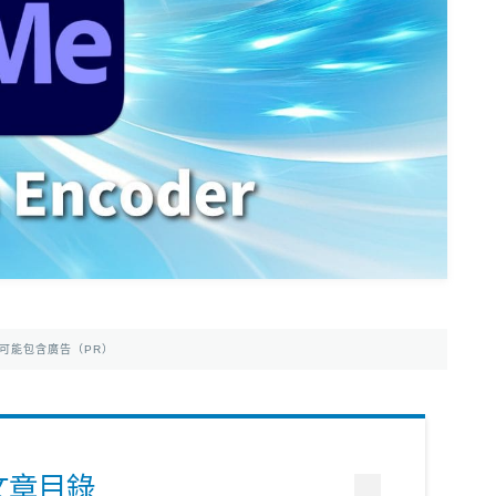
日本租車教學
日亞｜Amazon Music教學
學
Acrobat Pro價格
Premiere價格
日亞｜Kindle Unlimited
Photoshop
Photoshop教學
日本租車教學
Adobe Acrobat價格
錢
日亞｜Prime會員的好處
Photoshop教學
AmazonJP
日本樂天旅遊
日亞，日本樂天好物介紹
美亞｜最新優惠活動
速巴士(夜巴)
日亞｜最新優惠
Illustrator教學
美亞｜最新優惠券
日亞｜最新優惠券
美亞｜購物教學
日亞｜必買2025
日本樂天｜最新優惠活動
日亞｜註冊教學
日亞｜Amazon Music
日本樂天｜註冊帳號購物教
可能包含廣告（PR）
學
日本樂天｜最新優惠
日本轉運公司比較
日本轉運推薦Rakuten Global教學
12大日本轉運比較
日亞必買商品分類
文章目錄