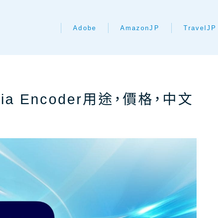
Adobe
AmazonJP
TravelJP
學
Adobe CC最新優惠
日亞｜最新優惠活動
日本租車｜日
薦】
Adobe CC學生優惠
日亞｜最新優惠券
日本租車｜To
【推薦】
Adobe CC企業版
日亞｜必買TOP101
Adobe
ia Encoder用途，價格，中文
Adobe設計軟體介紹
日本租車｜K
AdobeCC｜最新優惠
Adobe CC續約優惠?
日亞｜註冊帳號設定地址教
學
AdobeCC｜學生優惠
日本租車｜Tab
Adobe方案縂整理
日亞｜寄日本飯店教學
AdobeCC｜續約優惠？
日本租車｜8
Adobe軟體 全27款
日亞｜日本超商取貨教學
AdobeCC｜企業版
日本租車教學
Adobe破解可下載免費版?
南
Photoshop價格
日亞｜運費運送時間教學
Photoshop價格
Illustrator價格
日本租車教學
日亞｜退貨和取消教學
Premiere價格
Illustrator價格