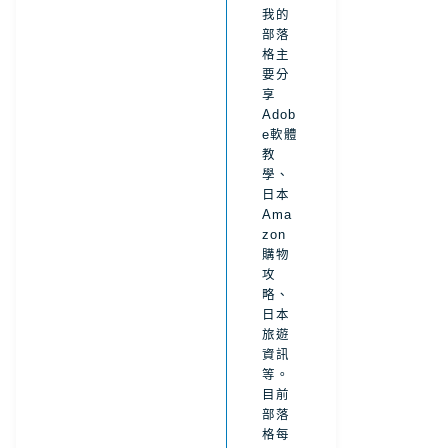
我的
部落
格主
要分
享
Adob
e軟體
教
學、
日本
Ama
zon
購物
攻
略、
日本
旅遊
資訊
等。
目前
部落
格每