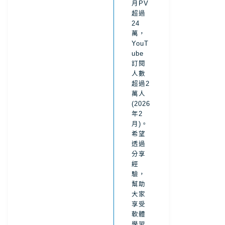
月PV
超過
24
萬，
YouT
ube
訂閱
人數
超過2
萬人
(2026
年2
月)。
希望
透過
分享
經
驗，
幫助
大家
享受
軟體
學習