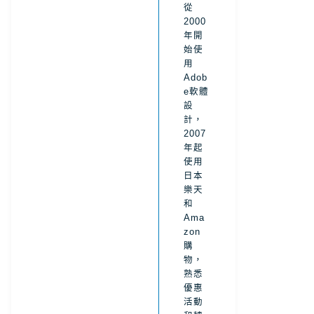
｜冬季雪胎教
從
2000
年開
｜高速公路省
始使
用
Adob
教學｜日本高
e軟體
設
計，
2007
年起
使用
日本
樂天
和
Ama
zon
購
物，
熟悉
優惠
活動