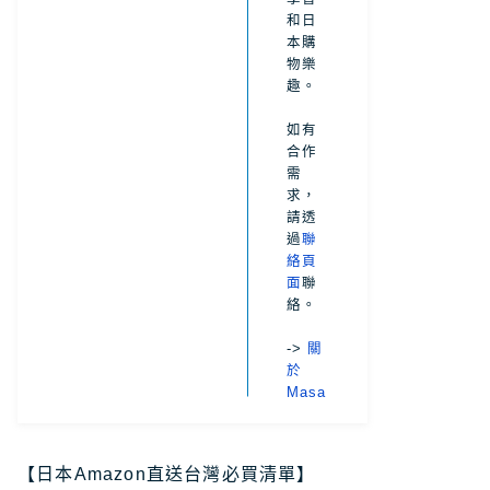
和日
本購
物樂
趣。
如有
合作
需
求，
請透
過
聯
絡頁
面
聯
絡。
->
關
於
Masa
【日本Amazon直送台灣必買清單】