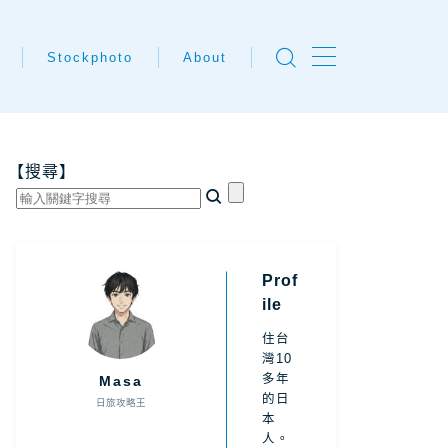
Stockphoto
About
本樂天租車【推
4大付費素材圖庫比較
關於Masa
Adobe Stock素材圖庫
與Masa聯絡
Coo!租車網
【搜尋】
Shutterstock素材圖庫
LOOK客路
免費日本素材photoAC
irai租車
免費日本插圖illustAC
Prof
ile
大租車網站比較
8大免費日本素材插圖網站
住台
｜乘車人數指
灣10
21個免費素材網站
多年
Masa
的日
日旅攻略王
｜甲租乙還
本
人。