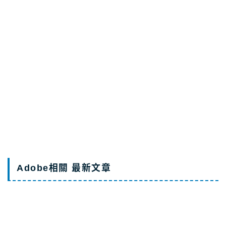
Adobe企業版
攝影計劃Ps+Lr
Illustrator是什麼？
Adobe相關 最新文章