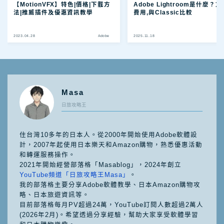
【MotionVFX】特色|價格|下載方
Adobe Lightroom是什麼？方
法|推薦插件及優惠資訊教學
費用,與Classic比較
2023.04.28
Adobe
2025.11.18
Ad
Masa
日旅攻略王
住台灣10多年的日本人。從2000年開始使用Adobe軟體設
計，2007年起使用日本樂天和Amazon購物，熟悉優惠活動
和轉運服務操作。
2021年開始經營部落格「Masablog」，2024年創立
YouTube頻道「日旅攻略王Masa」
。
我的部落格主要分享Adobe軟體教學、日本Amazon購物攻
略、日本旅遊資訊等。
目前部落格每月PV超過24萬，YouTube訂閱人數超過2萬人
(2026年2月)。希望透過分享經驗，幫助大家享受軟體學習