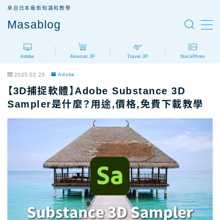
來自日本最新知識和教學
Masablog
MENU
Adobe
Amazon JP
Travel JP
StockPhoto
Adobe
Adobe設計軟體介紹
2025.02.26
Adobe
AdobeCC｜最新優惠
【3D捕捉軟體】Adobe Substance 3D
AdobeCC｜學生優惠
Sampler是什麼？用途,價格,免費下載教學
AdobeCC｜續約優惠？
AdobeCC｜企業版
Photoshop價格
Illustrator價格
Premiere價格
Acrobat Pro價格