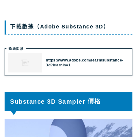
下載數據（Adobe Substance 3D）
延續閲讀
https://www.adobe.com/learn/substance-
3d?learnIn=1
Substance 3D Sampler 價格