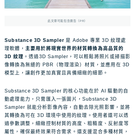
Photoshop
Photoshop教學
AmazonJP
日亞，日本樂天好物介紹
此文章可能包含廣告（PR）
日亞｜最新優惠
日亞｜最新優惠券
Substance 3D Sampler
是 Adobe 專業 3D 紋理處
理軟體，
主要用於將現實世界的材質轉換為高品質的
日亞｜必買2025
3D 紋理
。透過3D Sampler，可以輕鬆將照片或掃描影
日亞｜註冊教學
像轉換為無縫的 PBR（物理渲染）材質，並應用在 3D
日亞｜Amazon Music
模型上，讓創作更加真實且具備細緻的細節。
日本樂天｜最新優惠
Substance 3D Sampler 的核心功能在於 AI 驅動的自
日本轉運推薦Rakuten Global教學
動處理能力，只需匯入一張圖片，Substance 3D
12大日本轉運比較
Sampler 就能分析影像內容，自動去除光照影響，並將
其轉換為可在 3D 環境中使用的紋理。使用者還可以透
TravelJP
日本旅遊超值資訊
過參數調整，細緻控制材質的高度、粗糙度、反射度等
日本租車｜8大租車網站比較
屬性，確保最終效果符合需求。還支援混合多種材質，